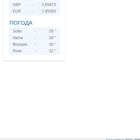
GBP
-
2.65973
EUR
-
1.95583
ПОГОДА
Sofia
-
28 °
Varna
-
29 °
Bourgas
-
30 °
Ruse
-
32 °