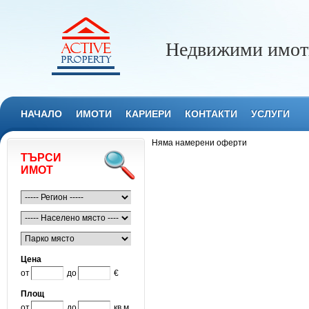
Недвижими имоти
НАЧАЛО
ИМОТИ
КАРИЕРИ
КОНТАКТИ
УСЛУГИ
Няма намерени оферти
ТЪРСИ
ИМОТ
Цена
от
до
€
Площ
от
до
кв.м.